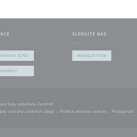
VACE
SLEDUJTE NÁS
RVOVAT STŮL
NEWSLETTER
ODNÉST
((otevře se v novém okně))
ace byly vytvořeny
Zenchef
ady ochrany osobních údajů
Politika ohledně cookies
Pristupnost
ovém okně))
((otevře se v novém okně))
((otevře se v novém okně))
((otevř