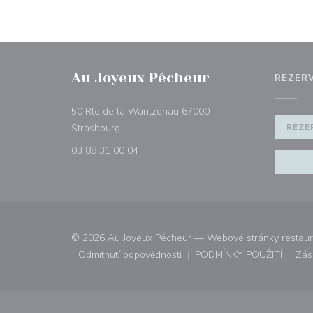
Au Joyeux Pêcheur
REZER
50 Rte de la Wantzenau 67000
((otevře se v novém okně))
Strasbourg
REZE
03 88 31 00 04
© 2026 Au Joyeux Pêcheur — Webové stránky restaur
Odmítnutí odpovědnosti
PODMÍNKY POUŽITÍ
Zás
((otevře se v novém okně))
((otevře se v n