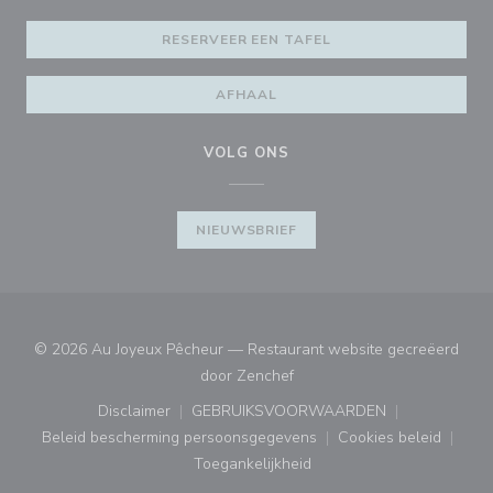
RESERVEER EEN TAFEL
AFHAAL
VOLG ONS
NIEUWSBRIEF
© 2026 Au Joyeux Pêcheur — Restaurant website gecreëerd
((opent in een nieuw venster
door
Zenchef
Disclaimer
GEBRUIKSVOORWAARDEN
((opent in een nieuw venster))
((opent in een nieuw venster
Beleid bescherming persoonsgegevens
Cookies beleid
((opent in een nieuw venster))
((opent in ee
Toegankelijkheid
((opent in een nieuw venster))