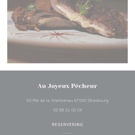
Au Joyeux Pêcheur
((opent in een
50 Rte de la Wantzenau 67000 Strasbourg
03 88 31 00 04
RESERVERING