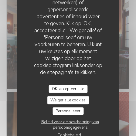
netwerken) of
gepersonaliseerde
AU JOYEUX PÊCHEUR
advertenties of inhoud weer
te geven. Klik op 'OK,
accepteer alle', 'Weiger alle' of
'Personaliseer' om uw
voorkeuren te beheren. U kunt
uw keuzes op elk moment
wijzigen door op het
cookiepictogram linksonder op
de sitepagina's te klikken.
OK, accepteer alle
Weiger alle cookies
Personaliseer
Beleid voor de bescherming van
persoonsgegevens
Cookiebeleid