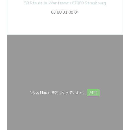
((新しいウィ
50 Rte de la Wantzenau 67000 Strasbourg
03 88 31 00 04
Waze Map が無効になっています。
許可