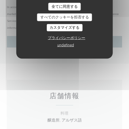
AU JOYEUX PÊCHEUR
全てに同意する
In accordance with data protection regulations, you have the right to opt out of
marketing communications. UK residents can register with the Telephone Preference
すべてのクッキーを拒否する
Service at
tpsonline.org.uk
. US residents can register at
donotcall.gov
. For more
カスタマイズする
information about how we process your data, please see our
privacy policy
.
プライバシーポリシー
undefined
店舗情報
料理
醸造所, アルザス語