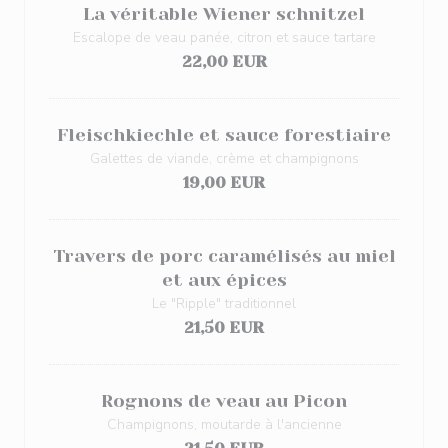
La véritable Wiener schnitzel
Escalope de veau panée, citron et sauce tartare
22,00 EUR
Fleischkiechle et sauce forestiaire
Galettes de viande, crème et champignons
19,00 EUR
Travers de porc caramélisés au miel
et aux épices
Le "Ripple" traditionnel
21,50 EUR
Rognons de veau au Picon
Champignons, moutarde à l'ancienne