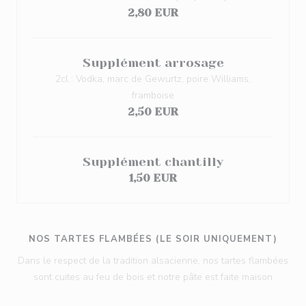
2,80 EUR
Supplément arrosage
2cl : Vodka, marc de Gewurtz, poire Williams,
framboise
2,50 EUR
Supplément chantilly
1,50 EUR
NOS TARTES FLAMBÉES (LE SOIR UNIQUEMENT)
Dans le respect de la tradition alsacienne, nos tartes flambées
sont cuites au feu de bois et notre pâte est faite maison