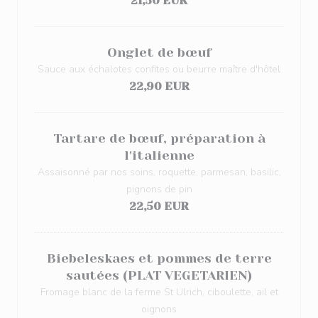
21,50 EUR
Onglet de bœuf
Sauce aux échalotes confites ou beurre maître d'hôtel
22,90 EUR
Tartare de bœuf, préparation à
l'italienne
Assaisonné par nos soins, roquette, parmesan, basilic,
pignons de pin
22,50 EUR
Biebeleskaes et pommes de terre
sautées (PLAT VEGETARIEN)
Fromage blanc de la ferme St Ulrich, ciboulette, ail et
oignons