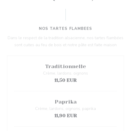
NOS TARTES FLAMBEES
Dans le respect de la tradition alsacienne, nos tartes flambées
sont cuites au feu de bois et notre pâte est faite maison
Traditionnelle
Crème, lardons, oignons
11,50 EUR
Paprika
Crème, lardons, oignons, paprika
11,90 EUR