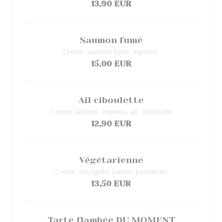
13,90 EUR
Saumon fumé
Crème, saumon fumé, oignons,
15,00 EUR
Ail ciboulette
Crème, lardons, oignons, ail, ciboulette
12,90 EUR
Végétarienne
Crème, courgette, basilic, parmesan
13,50 EUR
Tarte flambée DU MOMENT