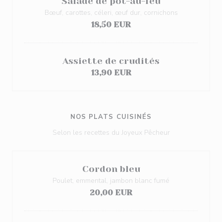
Salade de pot-au-feu
Bœuf, carottes, céleri, œuf dur, cornichons
18,50 EUR
Assiette de crudités
13,90 EUR
NOS PLATS CUISINÉS
Selon les recettes du Joyeux Pêcheur
Cordon bleu
Poulet, emmental, jambon blanc fumé
20,00 EUR