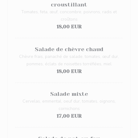
croustillant
Tomates, feta, œuf, concombre, poivrons, radis et
croûtons
18,00 EUR
Salade de chèvre chaud
Chèvre frais, panaché de salade, tomates, œuf dur,
pommes, éclats de noisettes torréfiées, miel
18,00 EUR
Salade mixte
Cervelas, emmental, oeuf dur, tomates, oignons,
cornichons
17,00 EUR