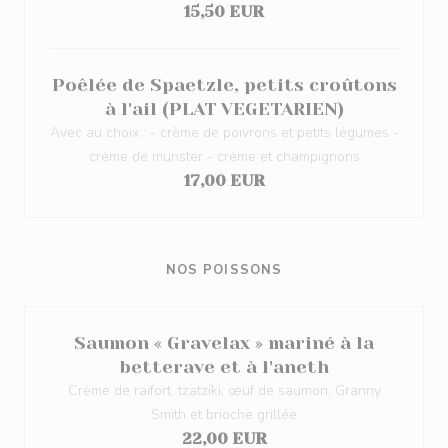
15,50 EUR
Poêlée de Spaetzle, petits croûtons
à l'ail (PLAT VEGETARIEN)
Avec au choix : - crème de poivrons et petits légumes -
crème de munster - crème et champignons
17,00 EUR
NOS POISSONS
Saumon « Gravelax » mariné à la
betterave et à l'aneth
Crème de raifort, tzatzíki, œuf de saumon, Granny
Smith et brioche grillée
22,00 EUR