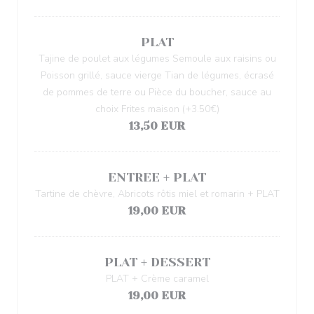
PLAT
Tajine de poulet aux légumes Semoule aux raisins ou
Poisson grillé, sauce vierge Tian de légumes, écrasé
de pommes de terre ou Pièce du boucher, sauce au
choix Frites maison (+3.50€)
13,50 EUR
ENTREE + PLAT
Tartine de chèvre, Abricots rôtis miel et romarin + PLAT
19,00 EUR
PLAT + DESSERT
PLAT + Crème caramel
19,00 EUR