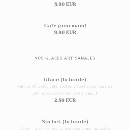
8,90 EUR
Café gourmand
9,90 EUR
NOS GLACES ARTISANALES
Glace (la boule)
Vanille, chocolat, café, cookie, pistache, confiture de
lait, lait de coco-thé matcha, yaourt
2,80 EUR
Sorbet (la boule)
Citron, fraise, framboise, exotique, poire, quetsche