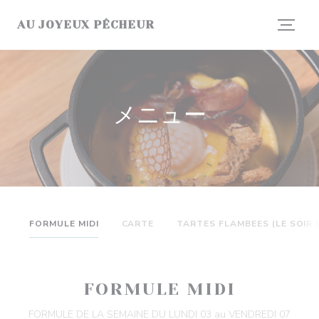
クッキー利用の管理について
AU JOYEUX PÊCHEUR
メニュー
FORMULE MIDI
CARTE
TARTES FLAMBEES (LE SOIR
FORMULE MIDI
FORMULE DE LA SEMAINE DU LUNDI 03 au VENDREDI 07