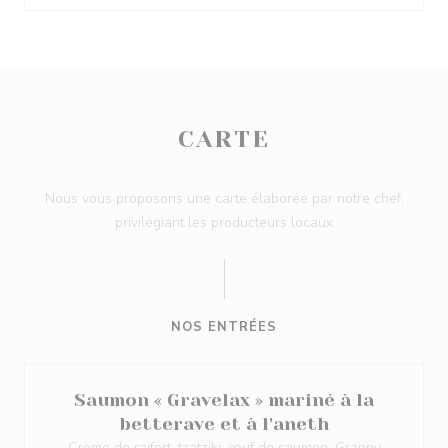
CARTE
Nous vous proposons une carte élaborée par notre chef,
privilégiant les producteurs locaux
NOS ENTRÉES
Saumon « Gravelax » mariné à la
betterave et à l'aneth
Crème de raifort, tzatziki, œuf de saumon, Granny