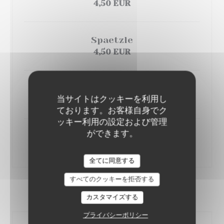
4,50 EUR
Spaetzle
4,50 EUR
Légumes de saison
当サイトはクッキーを利用し
4,50 EUR
ております。お客様自身でク
ッキー利用の設定および管理
ができます。
Sauce champignons
2,00 EUR
AU JOYEUX PÊCHEUR
全てに同意する
すべてのクッキーを拒否する
NOS PLATS PETITS PÊCHEURS
カスタマイズする
プライバシーポリシー