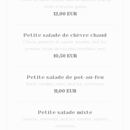
Smith et brioche grillée
12,00 EUR
Petite salade de chèvre chaud
Chèvre, panaché de salade, tomates, œuf dur,
pommes, éclats de noisettes torréfiées, miel
10,50 EUR
Petite salade de pot-au-feu
Bœuf, carottes, céleri, œuf dur, cornichons
11,00 EUR
Petite salade mixte
Cervelas, emmental, œuf dur, tomates, oignons,
cornichons