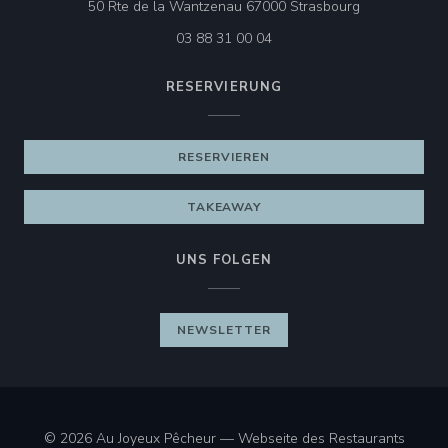
((öffnet ein n
50 Rte de la Wantzenau 67000 Strasbourg
03 88 31 00 04
RESERVIERUNG
RESERVIEREN
TAKEAWAY
UNS FOLGEN
NEWSLETTER
© 2026 Au Joyeux Pêcheur — Webseite des Restaurants