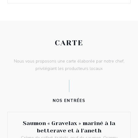
CARTE
Nous vous proposons une carte élaborée par notre chef,
privilégiant les producteurs locaux
NOS ENTRÉES
Saumon « Gravelax » mariné à la
betterave et à l'aneth
Crème de raifort, tzatziki, œuf de saumon, Granny