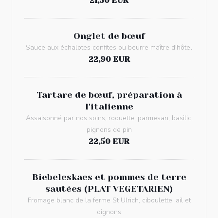
21,50 EUR
Onglet de bœuf
Sauce aux échalotes confites ou beurre maître d'hôtel
22,90 EUR
Tartare de bœuf, préparation à
l'italienne
Assaisonné par nos soins, roquette, parmesan, basilic,
pignons de pin
22,50 EUR
Biebeleskaes et pommes de terre
sautées (PLAT VEGETARIEN)
Fromage blanc de la ferme St Ulrich, ciboulette, ail et
oignons