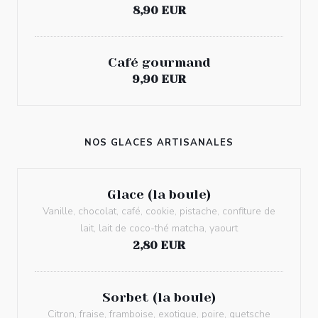
8,90 EUR
Café gourmand
9,90 EUR
NOS GLACES ARTISANALES
Glace (la boule)
Vanille, chocolat, café, cookie, pistache, confiture de
lait, lait de coco-thé matcha, yaourt
2,80 EUR
Sorbet (la boule)
Citron, fraise, framboise, exotique, poire, quetsche