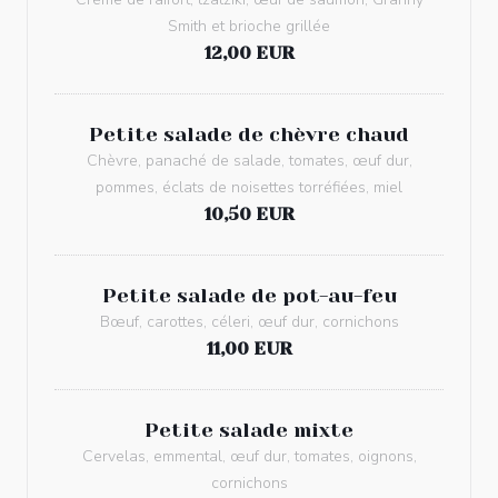
Smith et brioche grillée
12,00 EUR
Petite salade de chèvre chaud
Chèvre, panaché de salade, tomates, œuf dur,
pommes, éclats de noisettes torréfiées, miel
10,50 EUR
Petite salade de pot-au-feu
Bœuf, carottes, céleri, œuf dur, cornichons
11,00 EUR
Petite salade mixte
Cervelas, emmental, œuf dur, tomates, oignons,
cornichons