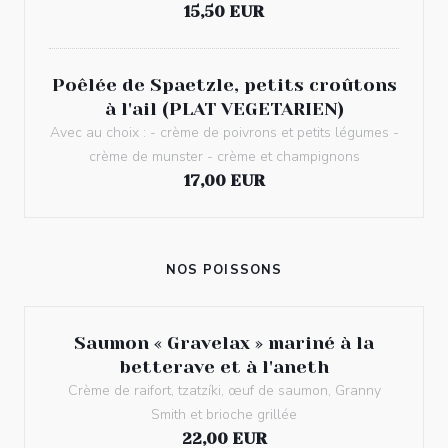
15,50 EUR
Poêlée de Spaetzle, petits croûtons
à l'ail (PLAT VEGETARIEN)
Avec au choix : - crème de poivrons et petits légumes -
crème de munster - crème et champignons
17,00 EUR
NOS POISSONS
Saumon « Gravelax » mariné à la
betterave et à l'aneth
Crème de raifort, tzatzíki, œuf de saumon, Granny
Smith et brioche grillée
22,00 EUR