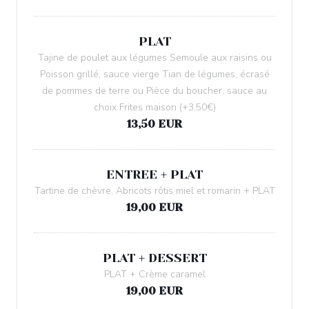
PLAT
Tajine de poulet aux légumes Semoule aux raisins ou
Poisson grillé, sauce vierge Tian de légumes, écrasé
de pommes de terre ou Pièce du boucher, sauce au
choix Frites maison (+3.50€)
13,50 EUR
ENTREE + PLAT
Tartine de chèvre, Abricots rôtis miel et romarin + PLAT
19,00 EUR
PLAT + DESSERT
PLAT + Crème caramel
19,00 EUR