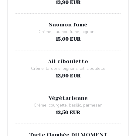
13,90 EUR
Saumon fumé
Crème, saumon fumé, oignons,
15,00 EUR
Ail ciboulette
Crème, lardons, oignons, ail, ciboulette
12,90 EUR
Végétarienne
Crème, courgette, basilic, parmesan
13,50 EUR
Tarte flambée DU MOMENT