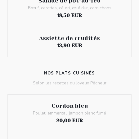
Salade de pot-au-feu
Bœuf, carottes, céleri, œuf dur, cornichons
18,50 EUR
Assiette de crudités
13,90 EUR
NOS PLATS CUISINÉS
Selon les recettes du Joyeux Pêcheur
Cordon bleu
Poulet, emmental, jambon blanc fumé
20,00 EUR