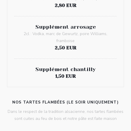
2,80 EUR
Supplément arrosage
2cl : Vodka, marc de Gewurtz, poire Williams,
framboise
2,50 EUR
Supplément chantilly
1,50 EUR
NOS TARTES FLAMBÉES (LE SOIR UNIQUEMENT)
Dans le respect de la tradition alsacienne, nos tartes flambées
sont cuites au feu de bois et notre pâte est faite maison