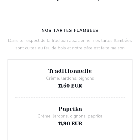
NOS TARTES FLAMBEES
Dans le respect de la tradition alsacienne, nos tartes flambées
sont cuites au feu de bois et notre pâte est faite maison
Traditionnelle
Crème, lardons, oignons
11,50 EUR
Paprika
Crème, lardons, oignons, paprika
11,90 EUR