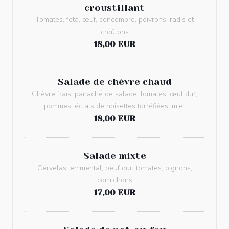
croustillant
Tomates, feta, œuf, concombre, poivrons, radis et
croûtons
18,00 EUR
Salade de chèvre chaud
Chèvre frais, panaché de salade, tomates, œuf dur,
pommes, éclats de noisettes torréfiées, miel
18,00 EUR
Salade mixte
Cervelas, emmental, oeuf dur, tomates, oignons,
cornichons
17,00 EUR