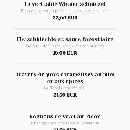
La véritable Wiener schnitzel
Escalope de veau panée, citron et sauce tartare
22,00 EUR
Fleischkiechle et sauce forestiaire
Galettes de viande, crème et champignons
19,00 EUR
Travers de porc caramélisés au miel
et aux épices
Le "Ripple" traditionnel
21,50 EUR
Rognons de veau au Picon
Champignons, moutarde à l'ancienne