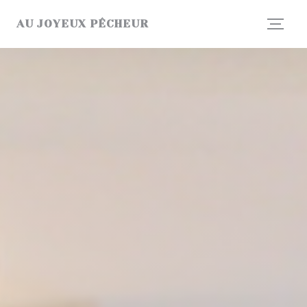
Cookie管理面板
AU JOYEUX PÊCHEUR