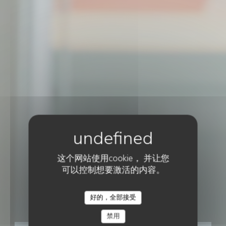
这个网站使用cookie， 并让您
可以控制想要激活的内容。
啤酒店
•
STRASBOURG
Au Joyeux Pêcheur
好的，全部接受
AU JOYEUX PÊCHEUR
禁用