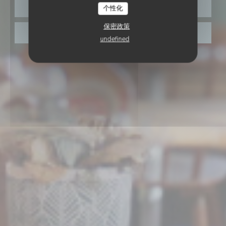
预订餐位
个性化
保密政策
带走
undefined